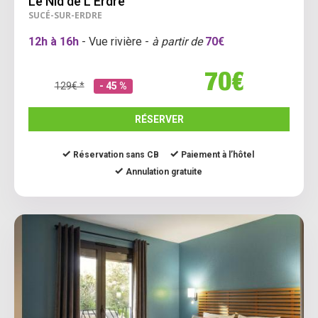
Le Nid de L'Erdre
SUCÉ-SUR-ERDRE
12h à 16h
- Vue rivière -
à partir de
70€
70€
129€ *
- 45 %
RÉSERVER
Réservation sans CB
Paiement à l’hôtel
Annulation gratuite