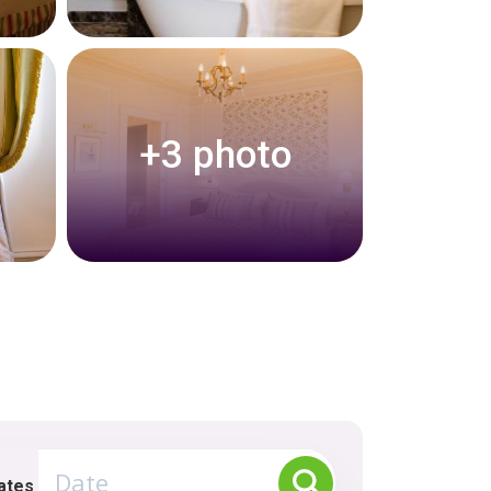
+3 photo
ates