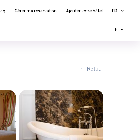
log
Gérer ma réservation
Ajouter votre hôtel
FR
€
Retour