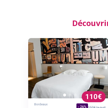
Découvrir
110€
Bordeaux
- 26%
150€ la nuit