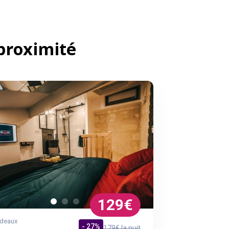
proximité
129€
deaux
- 27%
179€ la nuit