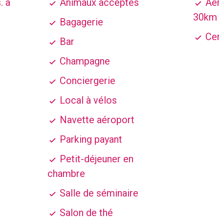
. à
Animaux acceptés
Aér
30km
Bagagerie
Cen
Bar
Champagne
Conciergerie
Local à vélos
Navette aéroport
Parking payant
Petit-déjeuner en
chambre
Salle de séminaire
Salon de thé