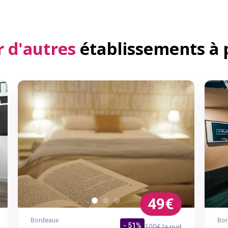
 d'autres
établissements à 
49€
Bordeaux
Bor
- 51%
100€ la nuit