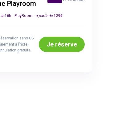
he Playroom
 à 16h
- PlayRoom -
à partir de
129€
éservation sans CB
Je réserve
aiement à l’hôtel
nnulation gratuite