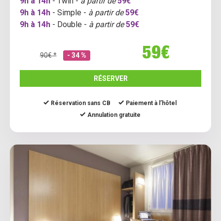
9h à 14h
- Twin -
à partir de
59€
9h à 14h
- Simple -
à partir de
59€
9h à 14h
- Double -
à partir de
59€
59€
90€ *
- 34 %
RÉSERVER
Réservation sans CB
Paiement à l’hôtel
Annulation gratuite