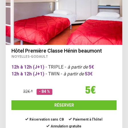
Hôtel Première Classe Hénin beaumont
NOYELLES-GODAULT
12h à 12h (J+1)
- TRIPLE -
à partir de
5€
12h à 12h (J+1)
- TWIN -
à partir de
53€
5€
32€ *
- 84 %
RÉSERVER
Réservation sans CB
Paiement à l’hôtel
Annulation gratuite