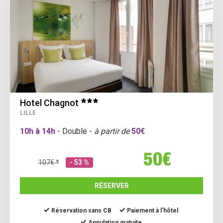
Hotel Chagnot
LILLE
10h à 14h
- Double -
à partir de
50€
50€
107€ *
- 53 %
RÉSERVER
Réservation sans CB
Paiement à l’hôtel
Annulation gratuite