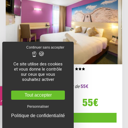
Continuer sans accepter
Ce site utilise des cookies
et vous donne le contrôle
Brit Hôtel Confort Cambrai
sur ceux que vous
FONTAINE-NOTRE-DAME
souhaitez activer
10h à 16h30
- Double -
à partir de
55€
Tout accepter
55€
60€ *
- 8 %
Personnaliser
Politique de confidentialité
RÉSERVER