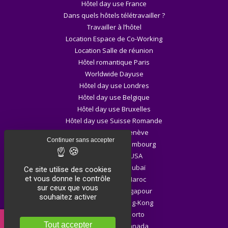
Hôtel day use France
Dans quels hôtels télétravailler ?
Travailler à l’hôtel
Location Espace de Co-Working
Location Salle de réunion
Hôtel romantique Paris
Worldwide Dayuse
Hôtel day use Londres
Hôtel day use Belgique
Hôtel day use Bruxelles
Hôtel day use Suisse Romande
Hôtel day use Genève
Continuer sans accepter
Hôtel day use Luxembourg
Hôtel day use USA
Hôtel day use Dubaï
Ce site utilise des cookies
et vous donne le contrôle
Hôtel day use Maroc
sur ceux que vous
Hôtel day use Singapour
souhaitez activer
Hôtel day use Hong-Kong
Hôtel day use Porto
Tout accepter
Hôtel day use Canada