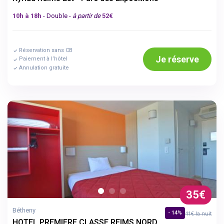
10h à 18h
- Double -
à partir de
52€
Réservation sans CB
Je réserve
Paiement à l’hôtel
Annulation gratuite
35€
Bétheny
- 14%
41€ la nuit
HOTEL PREMIERE CLASSE REIMS NORD