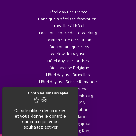
Hôtel day use France
Dans quels hôtels télétravailler ?
Travailler à l’hôtel
Location Espace de Co-Working
Location Salle de réunion
Hôtel romantique Paris
Worldwide Dayuse
Hôtel day use Londres
Hôtel day use Belgique
Hôtel day use Bruxelles
Hôtel day use Suisse Romande
Hôtel day use Genève
Continuer sans accepter
Hôtel day use Luxembourg
Hôtel day use USA
Hôtel day use Dubaï
Ce site utilise des cookies
et vous donne le contrôle
Hôtel day use Maroc
sur ceux que vous
Hôtel day use Singapour
souhaitez activer
Hôtel day use Hong-Kong