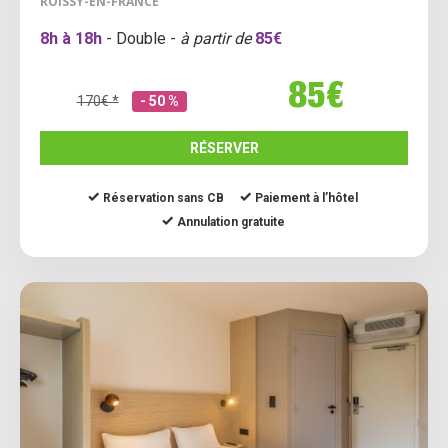
ROISSY-EN-FRANCE
8h à 18h
- Double -
à partir de
85€
85€
170€ *
- 50 %
RÉSERVER
Réservation sans CB
Paiement à l’hôtel
Annulation gratuite