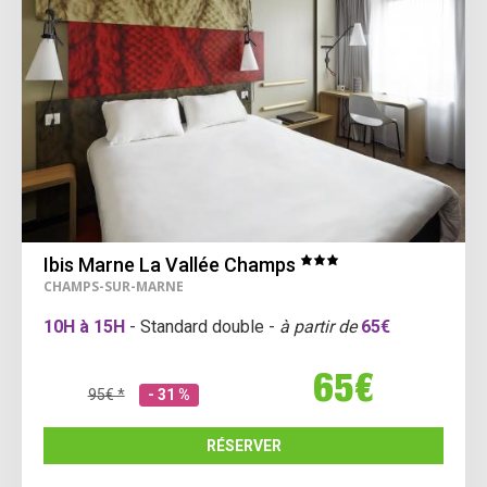
Ibis Marne La Vallée Champs
CHAMPS-SUR-MARNE
10H à 15H
- Standard double -
à partir de
65€
65€
95€ *
- 31 %
RÉSERVER