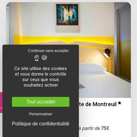
Continuer sans accepter
Ce site utilise des cookies
et vous donne le contrôle
sur ceux que vous
souhaitez activer
Tout accepter
Ibis Styles Paris Nation Porte de Montreuil
Personnaliser
PARIS 20ÈME ARRONDISSEMENT
Politique de confidentialité
10h à 16h
- Double Standard -
à partir de
75€