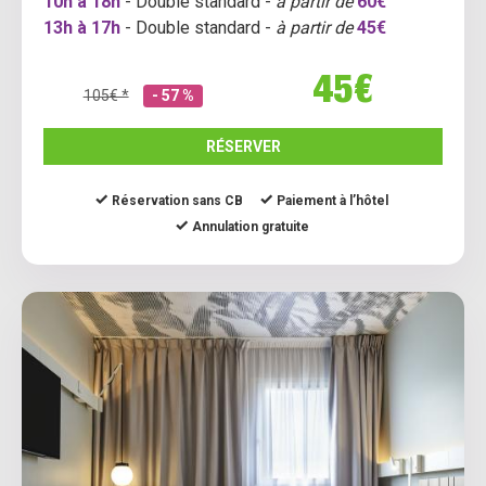
10h à 18h
- Double standard -
à partir de
60€
13h à 17h
- Double standard -
à partir de
45€
45€
105€ *
- 57 %
RÉSERVER
Réservation sans CB
Paiement à l’hôtel
Annulation gratuite