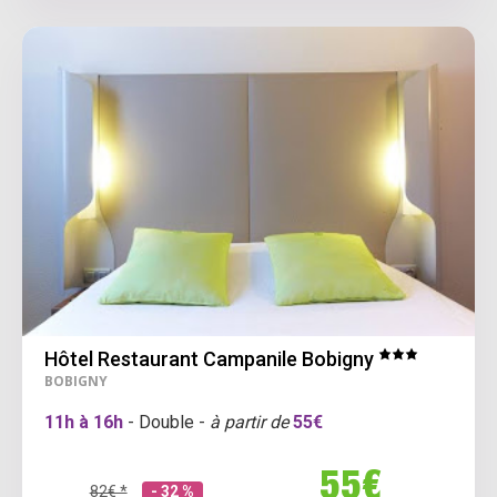
Hôtel Restaurant Campanile Bobigny
BOBIGNY
11h à 16h
- Double -
à partir de
55€
55€
82€ *
- 32 %